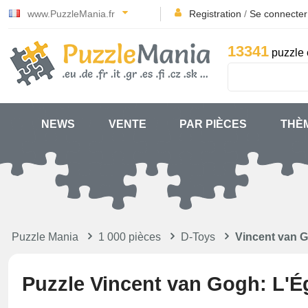
www.PuzzleMania.fr
Registration
/
Se connecter
13341
puzzle 
NEWS
VENTE
PAR PIÈCES
THÈ
Puzzle Mania
1 000 pièces
D-Toys
Vincent van G
Puzzle Vincent van Gogh: L'Ég