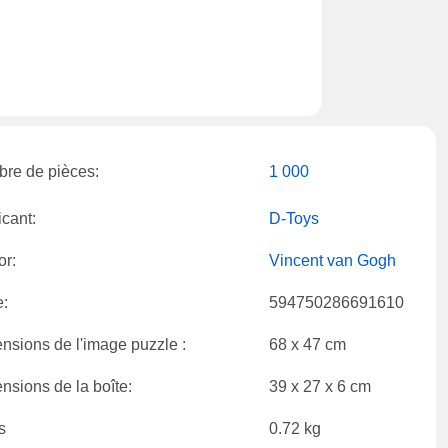
re de pièces:
1 000
icant:
D-Toys
or:
Vincent van Gogh
:
594750286691610
nsions de l'image puzzle :
68 x 47 cm
nsions de la boîte:
39 x 27 x 6 cm
s
0.72 kg