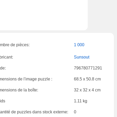
mbre de pièces:
1 000
bricant:
Sunsout
de:
796780771291
mensions de l'image puzzle :
68.5 x 50.8 cm
mensions de la boîte:
32 x 32 x 4 cm
ids
1.11 kg
antité de puzzles dans stock externe:
0