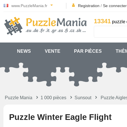
www.PuzzleMania.fr
Registration
/
Se connecter
13341
puzzle 
NEWS
VENTE
PAR PIÈCES
THÈ
Puzzle Mania
1 000 pièces
Sunsout
Puzzle Aigle
Puzzle Winter Eagle Flight