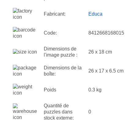
Fabricant:
Educa
Code:
8412668168015
Dimensions de
26 x 18 cm
l'image puzzle :
Dimensions de la
26 x 17 x 6.5 cm
boîte:
Poids
0.3 kg
Quantité de
puzzles dans
0
stock externe: