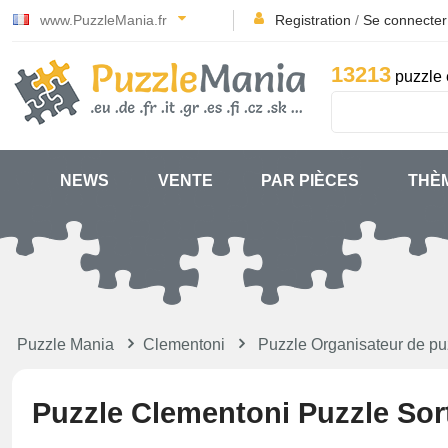
www.PuzzleMania.fr
Registration
/
Se connecter
13213
puzzle 
NEWS
VENTE
PAR PIÈCES
THÈ
Puzzle Mania
Clementoni
Puzzle Organisateur de pu
Puzzle Clementoni Puzzle Sor