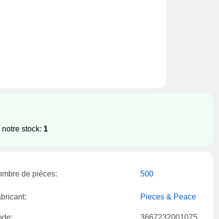
 notre stock:
1
mbre de pièces:
500
bricant:
Pieces & Peace
ode:
3667232001075