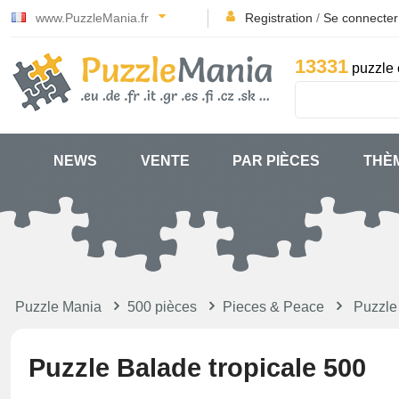
www.PuzzleMania.fr
Registration
/
Se connecter
13331
puzzle 
NEWS
VENTE
PAR PIÈCES
THÈ
Puzzle Mania
500 pièces
Pieces & Peace
Puzzle
Puzzle Balade tropicale 500