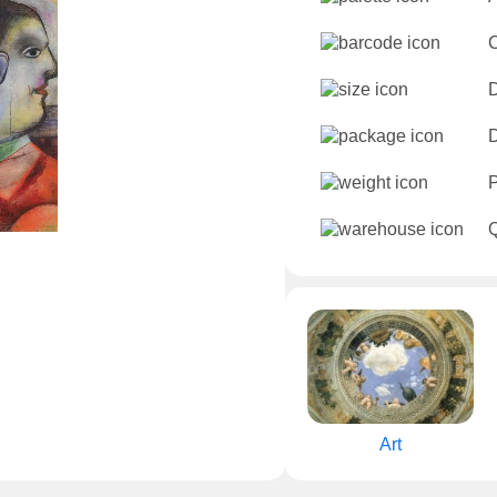
D
D
Q
Art