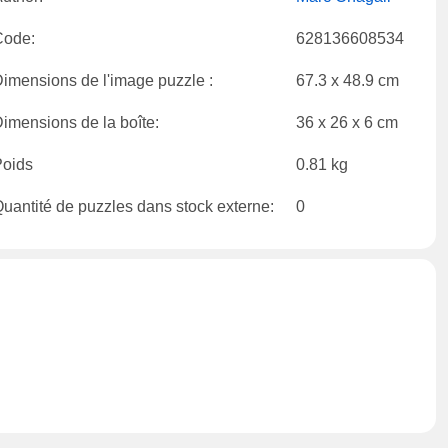
Code:
628136608534
imensions de l'image puzzle :
67.3 x 48.9 cm
imensions de la boîte:
36 x 26 x 6 cm
Poids
0.81 kg
uantité de puzzles dans stock externe:
0