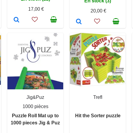
En stock (3)
17,00 €
20,00 €
Jig&Puz
Trefl
1000 pièces
Puzzle Roll Mat up to
Hit the Sorter puzzle
1000 pieces Jig & Puz