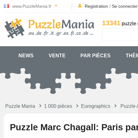
www.PuzzleMania.fr
Registration
/
Se connecter
13341
puzzle 
NEWS
VENTE
PAR PIÈCES
THÈ
Puzzle Mania
1 000 pièces
Eurographics
Puzzle 
Puzzle Marc Chagall: Paris par