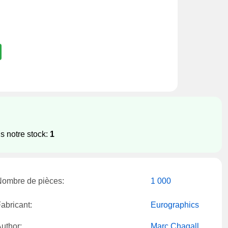
s notre stock:
1
ombre de pièces:
1 000
abricant:
Eurographics
uthor:
Marc Chagall