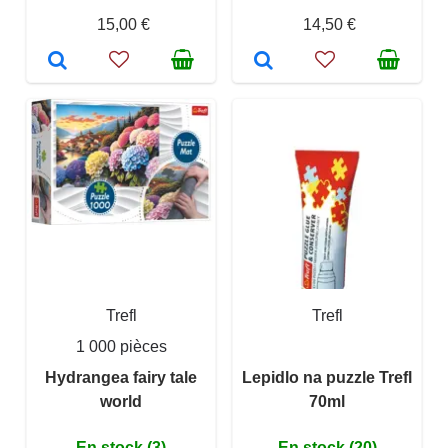
15,00 €
14,50 €
Trefl
Trefl
1 000 pièces
Hydrangea fairy tale
Lepidlo na puzzle Trefl
world
70ml
En stock (3)
En stock (20)