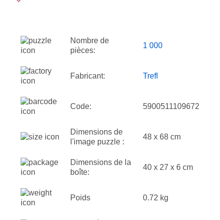
Nombre de
1 000
pièces:
Fabricant:
Trefl
Code:
5900511109672
Dimensions de
48 x 68 cm
l'image puzzle :
Dimensions de la
40 x 27 x 6 cm
boîte:
Poids
0.72 kg