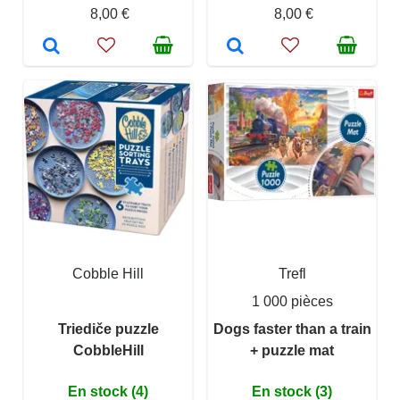
8,00 €
8,00 €
Cobble Hill
Trefl
1 000 pièces
Triediče puzzle
Dogs faster than a train
CobbleHill
+ puzzle mat
En stock (4)
En stock (3)