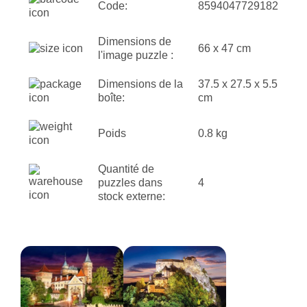
Code:
8594047729182
Dimensions de
66 x 47 cm
l'image puzzle :
Dimensions de la
37.5 x 27.5 x 5.5
boîte:
cm
Poids
0.8 kg
Quantité de
puzzles dans
4
stock externe: