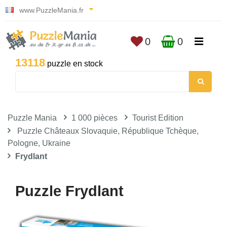
www.PuzzleMania.fr
0
0
13118
puzzle en stock
Puzzle Mania
1 000 pièces
Tourist Edition
Puzzle Châteaux Slovaquie, République Tchèque,
Pologne, Ukraine
Frydlant
Puzzle Frydlant