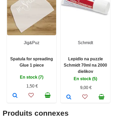
Jig&Puz
Schmidt
Spatula for spreading
Lepidlo na puzzle
Glue 1 piece
Schmidt 70ml na 2000
dielikov
En stock (7)
En stock (5)
1,50 €
9,00 €
Produits connexes