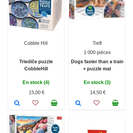
Cobble Hill
Trefl
1 000 pièces
Triediče puzzle
Dogs faster than a train
CobbleHill
+ puzzle mat
En stock (4)
En stock (3)
15,00 €
14,50 €