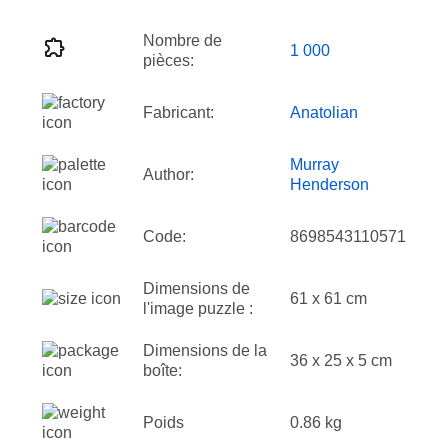
Nombre de
1 000
pièces:
Fabricant:
Anatolian
Murray
Author:
Henderson
Code:
8698543110571
Dimensions de
61 x 61 cm
l'image puzzle :
Dimensions de la
36 x 25 x 5 cm
boîte:
Poids
0.86 kg