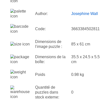
Author:
Josephine Wall
Code:
3663384502811
Dimensions de
85 x 61 cm
l'image puzzle :
Dimensions de la
35.5 x 24.5 x 5.5
boîte:
cm
Poids
0.98 kg
Quantité de
puzzles dans
0
stock externe: