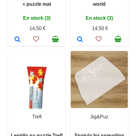
+ puzzle mat
world
En stock (3)
En stock (3)
14,50 €
14,50 €
Trefl
Jig&Puz
Lepidlo na puzzle Trefl
Spatula for spreading