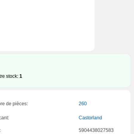
re stock:
1
e de pièces:
260
cant:
Castorland
:
5904438027583