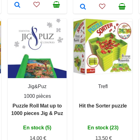
Jig&Puz
Trefl
1000 pièces
Puzzle Roll Mat up to
Hit the Sorter puzzle
1000 pieces Jig & Puz
En stock (5)
En stock (23)
14,00 €
13,50 €