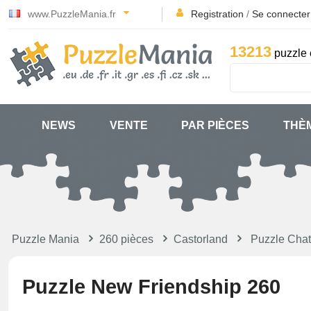
www.PuzzleMania.fr
Registration
/
Se connecter
13213
puzzle 
NEWS
VENTE
PAR PIÈCES
THÈ
Puzzle Mania
260 pièces
Castorland
Puzzle Cha
Puzzle New Friendship 260