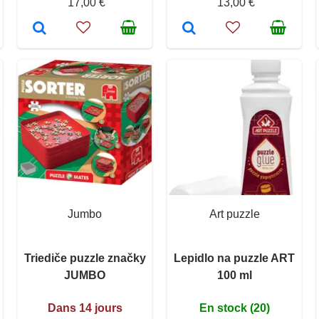
17,00 €
13,00 €
Jumbo
Art puzzle
Triediče puzzle značky
Lepidlo na puzzle ART
JUMBO
100 ml
Dans 14 jours
En stock (20)