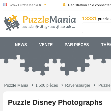
www.PuzzleMania.fr
Registration
/
Se connecter
13331
puzzle 
NEWS
VENTE
PAR PIÈCES
THÈ
Puzzle Mania
1 500 pièces
Ravensburger
Puzzle
Puzzle Disney Photographs