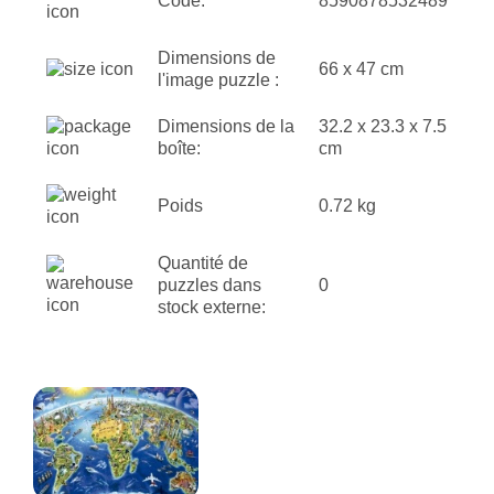
Code:
8590878532489
Dimensions de
66 x 47 cm
l'image puzzle :
Dimensions de la
32.2 x 23.3 x 7.5
boîte:
cm
Poids
0.72 kg
Quantité de
puzzles dans
0
stock externe: