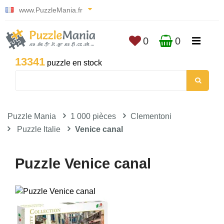
www.PuzzleMania.fr
0
0
13341
puzzle en stock
Puzzle Mania
1 000 pièces
Clementoni
Puzzle Italie
Venice canal
Puzzle Venice canal