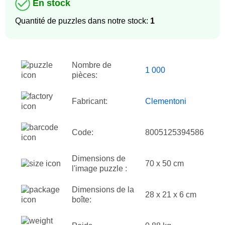
En stock
Quantité de puzzles dans notre stock:
1
Nombre de
1 000
pièces:
Fabricant:
Clementoni
Code:
8005125394586
Dimensions de
70 x 50 cm
l'image puzzle :
Dimensions de la
28 x 21 x 6 cm
boîte: