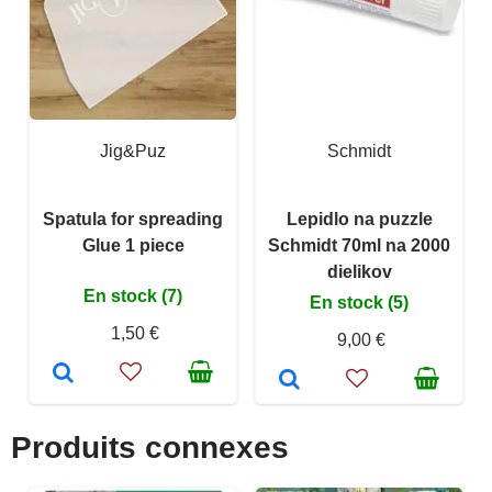
Jig&Puz
Schmidt
Spatula for spreading
Lepidlo na puzzle
Glue 1 piece
Schmidt 70ml na 2000
dielikov
En stock (7)
En stock (5)
1,50 €
9,00 €
Produits connexes