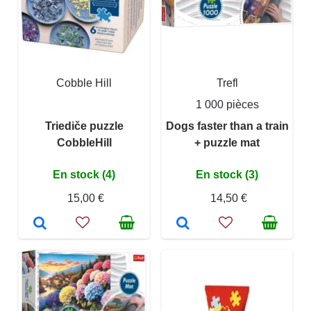
Cobble Hill
Trefl
1 000 pièces
Triediče puzzle
Dogs faster than a train
CobbleHill
+ puzzle mat
En stock (4)
En stock (3)
15,00 €
14,50 €