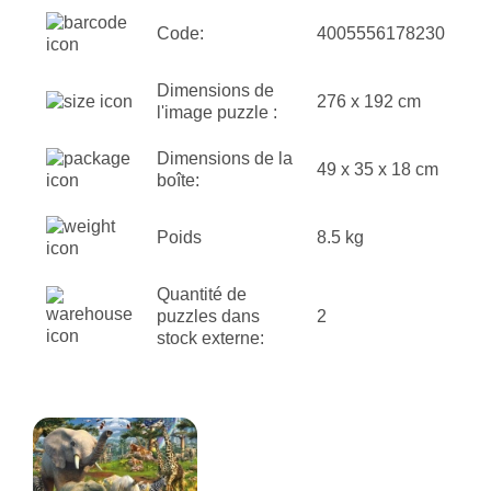
Code:
4005556178230
Dimensions de
276 x 192 cm
l'image puzzle :
Dimensions de la
49 x 35 x 18 cm
boîte:
Poids
8.5 kg
Quantité de
puzzles dans
2
stock externe: