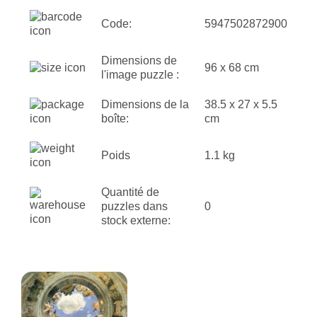
Code:
5947502872900
Dimensions de
96 x 68 cm
l'image puzzle :
Dimensions de la
38.5 x 27 x 5.5
boîte:
cm
Poids
1.1 kg
Quantité de
puzzles dans
0
stock externe: