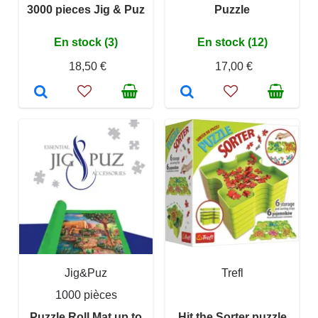
3000 pieces Jig & Puz
Puzzle
En stock (3)
En stock (12)
18,50 €
17,00 €
Jig&Puz
Trefl
1000 pièces
Puzzle Roll Mat up to
Hit the Sorter puzzle